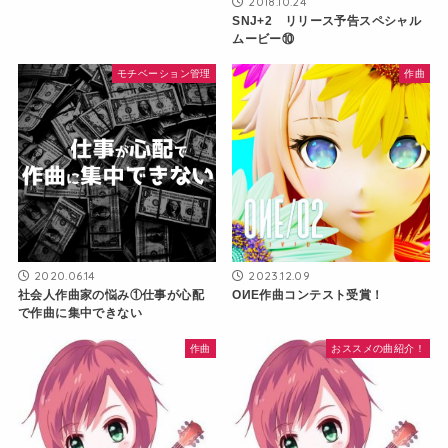
2018.10.24
SNJ+2 リリース予告スペシャル
ムービー⑩
モチベーション管理
作曲
2020.06.14
2023.12.09
社会人作曲家の悩み①仕事が心配
OИE作曲コンテスト受賞！
で作曲に集中できない
作曲
おススメの曲紹介！