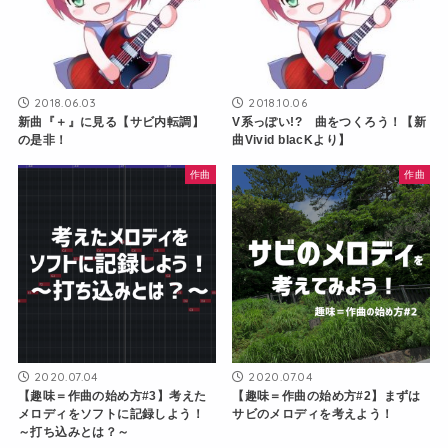
2018.06.03
2018.10.06
新曲『＋』に見る【サビ内転調】
V系っぽい!? 曲をつくろう！【新
の是非！
曲Vivid blacKより】
作曲
作曲
2020.07.04
2020.07.04
【趣味＝作曲の始め方#3】考えた
【趣味＝作曲の始め方#2】まずは
メロディをソフトに記録しよう！
サビのメロディを考えよう！
～打ち込みとは？～