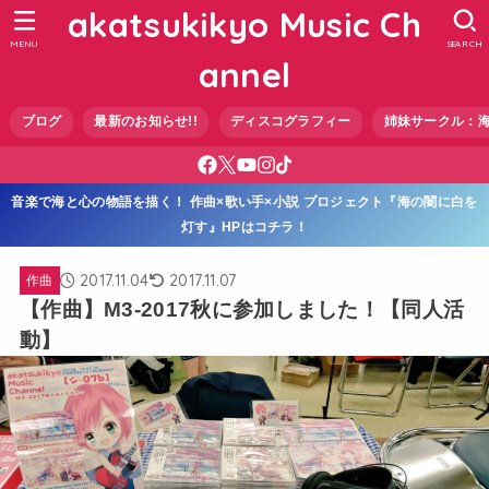
akatsukikyo Music Ch
MENU
SEARCH
annel
ブログ
最新のお知らせ!!
ディスコグラフィー
姉妹サークル：
音楽で海と心の物語を描く！ 作曲×歌い手×小説 プロジェクト『海の闇に白を
灯す』HPはコチラ！
2017.11.04
2017.11.07
作曲
【作曲】M3-2017秋に参加しました！【同人活
動】