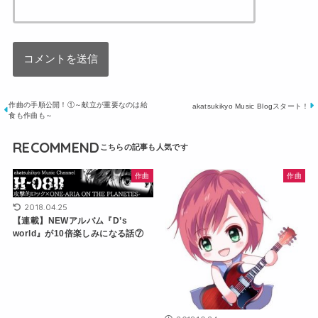
作曲の手順公開！①～献立が重要なのは給
akatsukikyo Music Blogスタート！
食も作曲も～
RECOMMEND
作曲
作曲
2018.04.25
【連載】NEWアルバム『D’s
world』が10倍楽しみになる話⑦