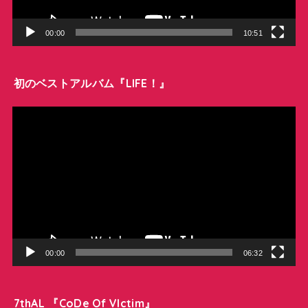
ー
00:00
10:51
初のベストアルバム『LIFE！』
動
画
プ
レ
ー
ヤ
ー
00:00
06:32
7thAL 『CoDe Of VIctim』