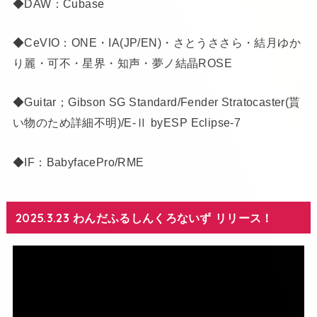
◆DAW：Cubase
◆CeVIO：ONE・IA(JP/EN)・さとうささら・結月ゆか
り麗・可不・星界・知声・夢ノ結晶ROSE
◆Guitar；Gibson SG Standard/Fender Stratocaster(貰
い物のため詳細不明)/E-Ⅱ byESP Eclipse-7
◆IF：BabyfacePro/RME
2025.3.23 わんだふるしんくろないず リリース！
動
画
プ