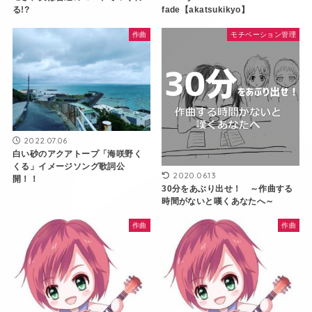
る!?
fade【akatsukikyo】
作曲
モチベーション管理
2022.07.06
白い砂のアクアトープ「海咲野く
くる」イメージソング歌詞公
2020.06.13
開！！
30分をあぶり出せ！ ～作曲する
時間がないと嘆くあなたへ～
作曲
作曲