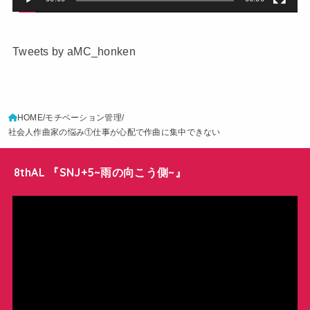
Tweets by aMC_honken
HOME
モチベーション管理
社会人作曲家の悩み①仕事が心配で作曲に集中できない
8thAL 『SNJ+5~雨の向こう側~』
動
画
プ
レ
ー
ヤ