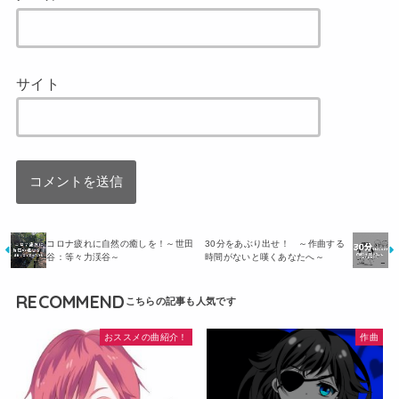
サイト
コロナ疲れに自然の癒しを！～世田
30分をあぶり出せ！ ～作曲する
谷：等々力渓谷～
時間がないと嘆くあなたへ～
RECOMMEND
おススメの曲紹介！
作曲