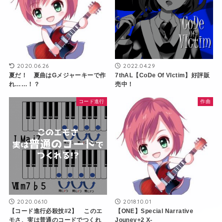
2020.06.26
2022.04.29
夏だ！ 夏曲はGメジャーキーで作
7thAL【CoDe Of VIctim】好評販
れ……！？
売中！
コード進行
作曲
2020.06.10
2018.10.01
【コード進行必殺技#2】 このエ
【ONE】Special Narrative
モさ、実は普通のコードでつくれ
Jouney+2 X-