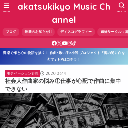
akatsukikyo Music Ch
MENU
SEARCH
annel
ブログ
最新のお知らせ!!
ディスコグラフィー
姉妹サークル：
音楽で海と心の物語を描く！ 作曲×歌い手×小説 プロジェクト『海の闇に白を
灯す』HPはコチラ！
2020.06.14
モチベーション管理
社会人作曲家の悩み①仕事が心配で作曲に集中
できない