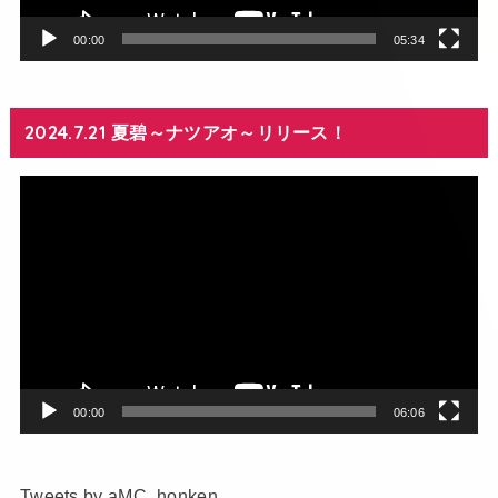
ー
00:00
05:34
2024.7.21 夏碧～ナツアオ～リリース！
動
画
プ
レ
ー
ヤ
ー
00:00
06:06
Tweets by aMC_honken