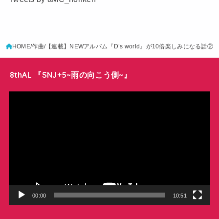
HOME
作曲
【連載】NEWアルバム『D’s world』が10倍楽しみになる話②
8thAL 『SNJ+5~雨の向こう側~』
動
画
プ
レ
ー
ヤ
ー
00:00
10:51