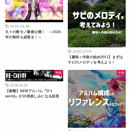
2020.05.28
久々の歌モノ新曲公開！ ～2020
年の制作も頑張る！～
2020.07.04
【趣味＝作曲の始め方#2】まずは
サビのメロディを考えよう！
作曲
作曲
2018.04.25
【連載】NEWアルバム『D’s
world』が10倍楽しみになる話⑧