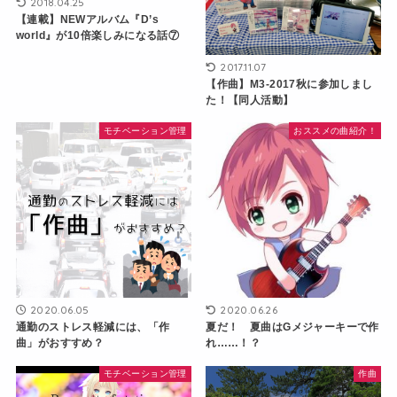
2018.04.25
【連載】NEWアルバム『D’s
world』が10倍楽しみになる話⑦
2017.11.07
【作曲】M3-2017秋に参加しまし
た！【同人活動】
モチベーション管理
おススメの曲紹介！
2020.06.05
2020.06.26
通勤のストレス軽減には、「作
夏だ！ 夏曲はGメジャーキーで作
曲」がおすすめ？
れ……！？
モチベーション管理
作曲