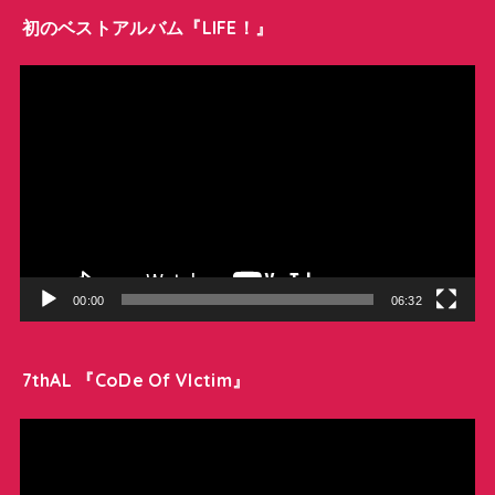
初のベストアルバム『LIFE！』
動
画
プ
レ
ー
ヤ
ー
00:00
06:32
7thAL 『CoDe Of VIctim』
動
画
プ