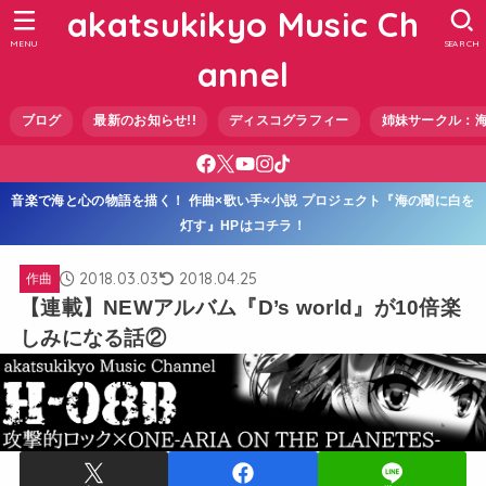
akatsukikyo Music Ch
MENU
SEARCH
annel
ブログ
最新のお知らせ!!
ディスコグラフィー
姉妹サークル：
音楽で海と心の物語を描く！ 作曲×歌い手×小説 プロジェクト『海の闇に白を
灯す』HPはコチラ！
2018.03.03
2018.04.25
作曲
【連載】NEWアルバム『D’s world』が10倍楽
しみになる話②