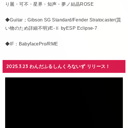
り麗・可不・星界・知声・夢ノ結晶ROSE
◆Guitar；Gibson SG Standard/Fender Stratocaster(貰
い物のため詳細不明)/E-Ⅱ byESP Eclipse-7
◆IF：BabyfacePro/RME
2025.3.23 わんだふるしんくろないず リリース！
動
画
プ
レ
ー
ヤ