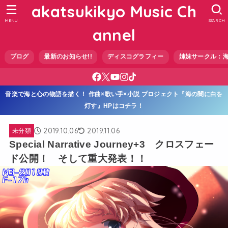
akatsukikyo Music Ch
MENU
SEARCH
annel
ブログ
最新のお知らせ!!
ディスコグラフィー
姉妹サークル：
音楽で海と心の物語を描く！ 作曲×歌い手×小説 プロジェクト『海の闇に白を
灯す』HPはコチラ！
2019.10.06
2019.11.06
未分類
Special Narrative Journey+3 クロスフェー
ド公開！ そして重大発表！！