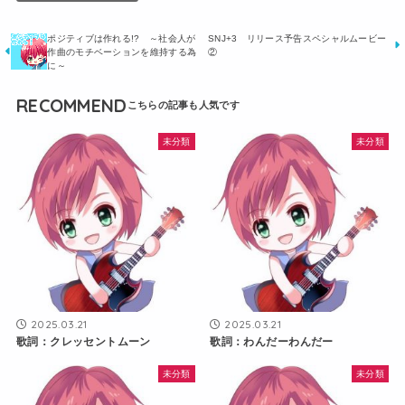
ポジティブは作れる!? ～社会人が
SNJ+3 リリース予告スペシャルムービー
作曲のモチベーションを維持する為
②
に～
RECOMMEND
未分類
未分類
2025.03.21
2025.03.21
歌詞：クレッセントムーン
歌詞：わんだーわんだー
未分類
未分類