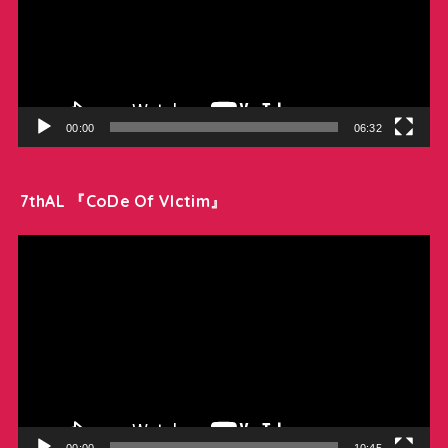
レ
ー
ヤ
ー
00:00
06:32
7thAL 『CoDe Of VIctim』
動
画
プ
レ
ー
ヤ
ー
00:00
10:45