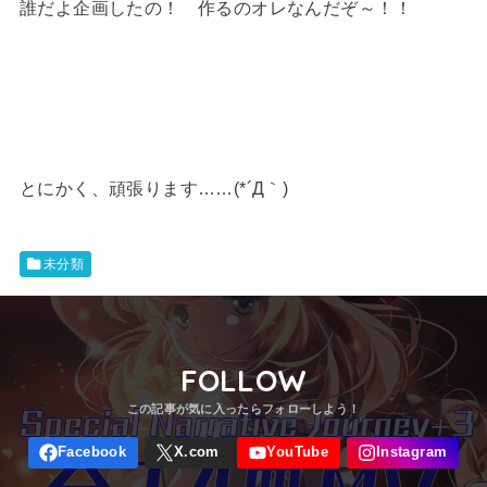
誰だよ企画したの！ 作るのオレなんだぞ～！！
とにかく、頑張ります……(*´Д｀)
未分類
FOLLOW