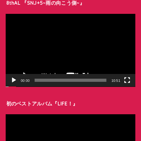
8thAL 『SNJ+5~雨の向こう側~』
動
画
プ
レ
ー
ヤ
ー
00:00
10:51
初のベストアルバム『LIFE！』
動
画
プ