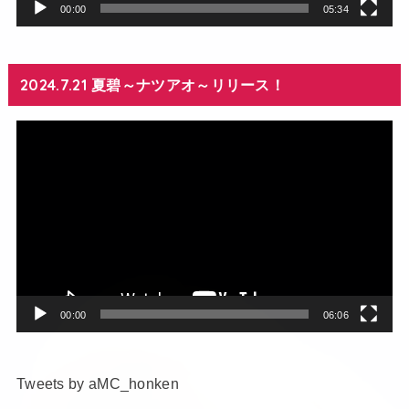
00:00
05:34
2024.7.21 夏碧～ナツアオ～リリース！
動
画
プ
レ
ー
ヤ
ー
00:00
06:06
Tweets by aMC_honken