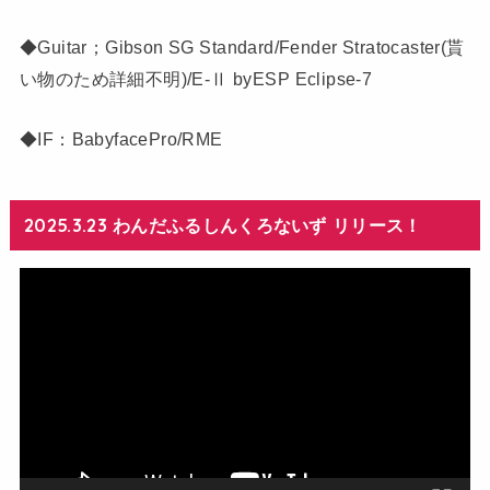
◆Guitar；Gibson SG Standard/Fender Stratocaster(貰
い物のため詳細不明)/E-Ⅱ byESP Eclipse-7
◆IF：BabyfacePro/RME
2025.3.23 わんだふるしんくろないず リリース！
動
画
プ
レ
ー
ヤ
ー