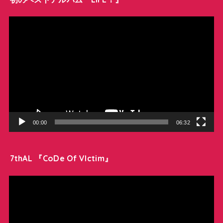
動
画
プ
レ
ー
ヤ
ー
00:00
06:32
7thAL 『CoDe Of VIctim』
動
画
プ
レ