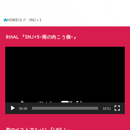
HOME
タグ : SNJ＋1
8thAL 『SNJ+5~雨の向こう側~』
動
画
プ
レ
ー
ヤ
ー
00:00
10:51
初のベストアルバム『LIFE！』