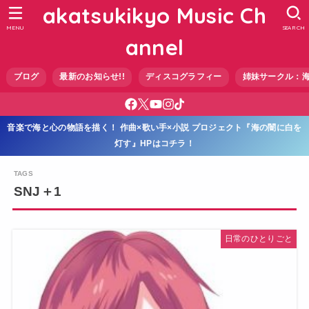
akatsukikyo Music Ch
MENU
SEARCH
annel
ブログ
最新のお知らせ!!
ディスコグラフィー
姉妹サークル：
音楽で海と心の物語を描く！ 作曲×歌い手×小説 プロジェクト『海の闇に白を
灯す』HPはコチラ！
SNJ＋1
日常のひとりごと